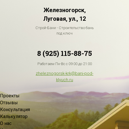
Железногорск,
Луговая, ул., 12
Строй-Бани - Строительство бань
под ключ
8 (925) 115-88-75
Работаем Пн-Вс с 09:00 до 21:00
zheleznogorsk-krk@bani-pod-
klyuch.ru
Проекты
Отзывы
Консультация
Калькулятор
О нас