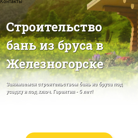
Контакты
Строительство
бань из бруса в
Железногорске
Занимаемся строительством бань из бруса под
усадку и под ключ. Гарантия - 5 лет!
Строим в Железногорске и
Красноярском крае
Собственное производство бруса!