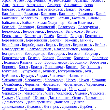
Арск
,
Артём
,
Артёмовск
,
Артёмовский
,
Арзамас
,
Асбест
,
Аша
,
Асино
,
Астрахань
,
Аткарск
,
Азнакаево
,
Азов
,
Бабаево
,
Бабушкин
,
Багратионовск
,
Бакал
,
Баксан
,
Балабаново
,
Балахна
,
Балаково
,
Балашиха
,
Балашов
,
Балей
,
Балтийск
,
Барабинск
,
Барнаул
,
Барыш
,
Батайск
,
Бавлы
,
Байкальск
,
Баймак
,
Белая Холуница
,
Белая Калитва
,
Белебей
,
Белгород
,
Белинский
,
Белогорск
,
Белокуриха
,
Беломорск
,
Белореченск
,
Белорецк
,
Белоусово
,
Белово
,
Белоярский
,
Белозерск
,
Белёв
,
Белый
,
Бердск
,
Березники
,
Берёзовский
,
Берёзовский
,
Беслан
,
Бежецк
,
Бикин
,
Билибино
,
Биробиджан
,
Бирск
,
Бирюч
,
Бирюсинск
,
Бийск
,
Благодарный
,
Благовещенск
,
Благовещенск
,
Бобров
,
Богданович
,
Богородицк
,
Богородск
,
Боготол
,
Богучар
,
Бокситогорск
,
Болгар
,
Болхов
,
Бологое
,
Болохово
,
Болотное
,
Большой Камень
,
Бор
,
Борисоглебск
,
Бородино
,
Боровичи
,
Боровск
,
Борзя
,
Братск
,
Бронницы
,
Брянск
,
Будённовск
,
Бугульма
,
Бугуруслан
,
Буинск
,
Бутурлиновка
,
Буй
,
Буйнакск
,
Бузулук
,
Чадан
,
Чапаевск
,
Чаплыгин
,
Чайковский
,
Чебаркуль
,
Чебоксары
,
Чегем
,
Чехов
,
Чекалин
,
Челябинск
,
Чердынь
,
Черемхово
,
Черепаново
,
Череповец
,
Черкесск
,
Черноголовка
,
Черногорск
,
Чернушка
,
Черняховск
,
Чистополь
,
Чита
,
Чкаловск
,
Чудово
,
Чухлома
,
Чулым
,
Чусовой
,
Чёрмоз
,
Дагестанские Огни
,
Далматово
,
Дальнегорск
,
Дальнереченск
,
Данилов
,
Данков
,
Давлеканово
,
Дедовск
,
Дегтярск
,
Демидов
,
Дербент
,