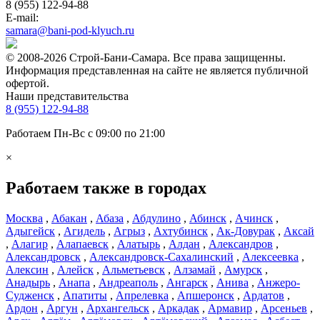
8 (955) 122-94-88
E-mail:
samara@bani-pod-klyuch.ru
© 2008-2026 Строй-Бани-Самара. Все права защищенны.
Информация представленная на сайте не является публичной
офертой.
Наши представительства
8 (955) 122-94-88
Работаем Пн-Вс с 09:00 по 21:00
×
Работаем также в городах
Москва
,
Абакан
,
Абаза
,
Абдулино
,
Абинск
,
Ачинск
,
Адыгейск
,
Агидель
,
Агрыз
,
Ахтубинск
,
Ак-Довурак
,
Аксай
,
Алагир
,
Алапаевск
,
Алатырь
,
Алдан
,
Александров
,
Александровск
,
Александровск-Сахалинский
,
Алексеевка
,
Алексин
,
Алейск
,
Альметьевск
,
Алзамай
,
Амурск
,
Анадырь
,
Анапа
,
Андреаполь
,
Ангарск
,
Анива
,
Анжеро-
Судженск
,
Апатиты
,
Апрелевка
,
Апшеронск
,
Ардатов
,
Ардон
,
Аргун
,
Архангельск
,
Аркадак
,
Армавир
,
Арсеньев
,