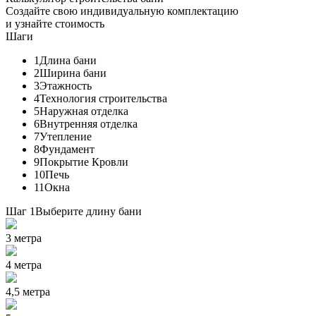
Создайте свою индивидуальную комплектацию
и узнайте стоимость
Шаги
1
Длина бани
2
Ширина бани
3
Этажность
4
Технология строительства
5
Наружная отделка
6
Внутренняя отделка
7
Утепление
8
Фундамент
9
Покрытие Кровли
10
Печь
11
Окна
Шаг 1
Выберите длину бани
3 метра
4 метра
4,5 метра