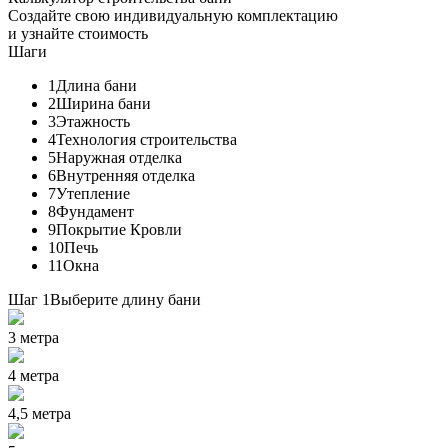
Создайте свою индивидуальную комплектацию
и узнайте стоимость
Шаги
1
Длина бани
2
Ширина бани
3
Этажность
4
Технология строительства
5
Наружная отделка
6
Внутренняя отделка
7
Утепление
8
Фундамент
9
Покрытие Кровли
10
Печь
11
Окна
Шаг 1
Выберите длину бани
3 метра
4 метра
4,5 метра