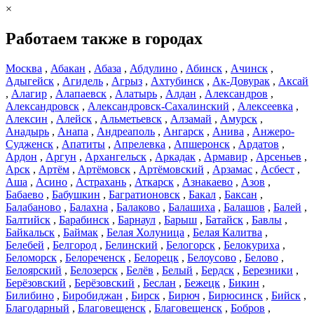
×
Работаем также в городах
Москва
,
Абакан
,
Абаза
,
Абдулино
,
Абинск
,
Ачинск
,
Адыгейск
,
Агидель
,
Агрыз
,
Ахтубинск
,
Ак-Довурак
,
Аксай
,
Алагир
,
Алапаевск
,
Алатырь
,
Алдан
,
Александров
,
Александровск
,
Александровск-Сахалинский
,
Алексеевка
,
Алексин
,
Алейск
,
Альметьевск
,
Алзамай
,
Амурск
,
Анадырь
,
Анапа
,
Андреаполь
,
Ангарск
,
Анива
,
Анжеро-
Судженск
,
Апатиты
,
Апрелевка
,
Апшеронск
,
Ардатов
,
Ардон
,
Аргун
,
Архангельск
,
Аркадак
,
Армавир
,
Арсеньев
,
Арск
,
Артём
,
Артёмовск
,
Артёмовский
,
Арзамас
,
Асбест
,
Аша
,
Асино
,
Астрахань
,
Аткарск
,
Азнакаево
,
Азов
,
Бабаево
,
Бабушкин
,
Багратионовск
,
Бакал
,
Баксан
,
Балабаново
,
Балахна
,
Балаково
,
Балашиха
,
Балашов
,
Балей
,
Балтийск
,
Барабинск
,
Барнаул
,
Барыш
,
Батайск
,
Бавлы
,
Байкальск
,
Баймак
,
Белая Холуница
,
Белая Калитва
,
Белебей
,
Белгород
,
Белинский
,
Белогорск
,
Белокуриха
,
Беломорск
,
Белореченск
,
Белорецк
,
Белоусово
,
Белово
,
Белоярский
,
Белозерск
,
Белёв
,
Белый
,
Бердск
,
Березники
,
Берёзовский
,
Берёзовский
,
Беслан
,
Бежецк
,
Бикин
,
Билибино
,
Биробиджан
,
Бирск
,
Бирюч
,
Бирюсинск
,
Бийск
,
Благодарный
,
Благовещенск
,
Благовещенск
,
Бобров
,