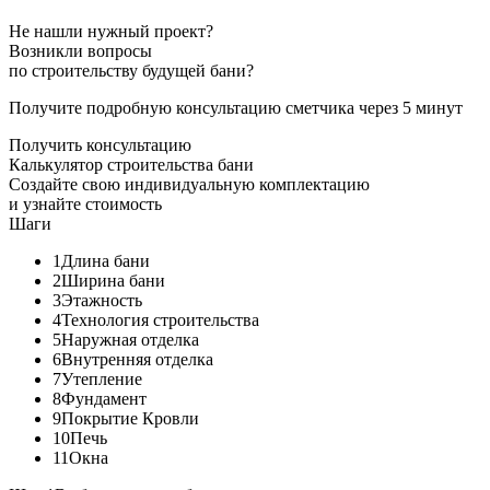
Не нашли нужный проект?
Возникли вопросы
по строительству будущей бани?
Получите подробную консультацию сметчика через 5 минут
Получить консультацию
Калькулятор строительства бани
Создайте свою индивидуальную комплектацию
и узнайте стоимость
Шаги
1
Длина бани
2
Ширина бани
3
Этажность
4
Технология строительства
5
Наружная отделка
6
Внутренняя отделка
7
Утепление
8
Фундамент
9
Покрытие Кровли
10
Печь
11
Окна