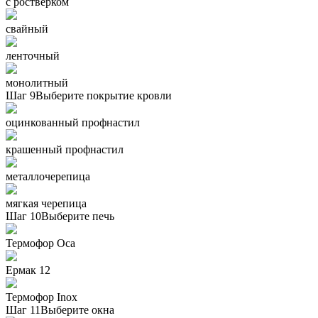
с ростверком
свайный
ленточный
монолитный
Шаг 9
Выберите покрытие кровли
оцинкованный профнастил
крашенный профнастил
металлочерепица
мягкая черепица
Шаг 10
Выберите печь
Термофор Oса
Ермак 12
Термофор Inox
Шаг 11
Выберите окна