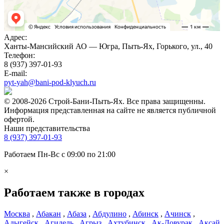
Адрес:
Ханты-Мансийский АО — Югра, Пыть-Ях, Горького, ул., 40
Телефон:
8 (937) 397-01-93
E-mail:
pyt-yah@bani-pod-klyuch.ru
© 2008-2026 Строй-Бани-Пыть-Ях. Все права защищенны.
Информация представленная на сайте не является публичной
офертой.
Наши представительства
8 (937) 397-01-93
Работаем Пн-Вс с 09:00 по 21:00
×
Работаем также в городах
Москва
,
Абакан
,
Абаза
,
Абдулино
,
Абинск
,
Ачинск
,
Адыгейск
,
Агидель
,
Агрыз
,
Ахтубинск
,
Ак-Довурак
,
Аксай