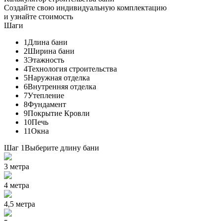
Создайте свою индивидуальную комплектацию
и узнайте стоимость
Шаги
1
Длина бани
2
Ширина бани
3
Этажность
4
Технология строительства
5
Наружная отделка
6
Внутренняя отделка
7
Утепление
8
Фундамент
9
Покрытие Кровли
10
Печь
11
Окна
Шаг 1
Выберите длину бани
3 метра
4 метра
4,5 метра