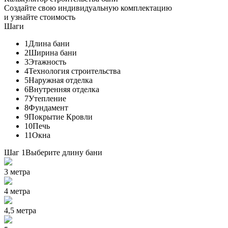
Создайте свою индивидуальную комплектацию
и узнайте стоимость
Шаги
1
Длина бани
2
Ширина бани
3
Этажность
4
Технология строительства
5
Наружная отделка
6
Внутренняя отделка
7
Утепление
8
Фундамент
9
Покрытие Кровли
10
Печь
11
Окна
Шаг 1
Выберите длину бани
3 метра
4 метра
4,5 метра