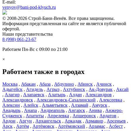
E-mail:
venyov@bani-pod-klyuch.ru
© 2008-2026 Строй-Бани-Венёв. Все права защищенны.
Информация представленная на сайте не является публичной
офертой.
Наши представительства
8 (998) 061-23-67
Работаем Пн-Вс с 09:00 по 21:00
×
Работаем также в городах
Москва
,
Абакан
,
Абаза
,
Абдулино
,
Абинск
,
Ачинск
,
Адыгейск
,
Агидель
,
Агрыз
,
Ахтубинск
,
Ак-Довурак
,
Аксай
,
Алагир
,
Алапаевск
,
Алатырь
,
Алдан
,
Александров
,
Александровск
,
Александровск-Сахалинский
,
Алексеевка
,
Алексин
,
Алейск
,
Альметьевск
,
Алзамай
,
Амурск
,
Анадырь
,
Анапа
,
Андреаполь
,
Ангарск
,
Анива
,
Анжеро-
Судженск
,
Апатиты
,
Апрелевка
,
Апшеронск
,
Ардатов
,
Ардон
,
Аргун
,
Архангельск
,
Аркадак
,
Армавир
,
Арсеньев
,
Арск
,
Артём
,
Артёмовск
,
Артёмовский
,
Арзамас
,
Асбест
,