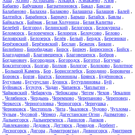
Аша
,
Асино
,
Астрахань
,
Аткарск
,
Азнакаево
,
Азов
,
Бабаево
,
Бабушкин
,
Багратионовск
,
Бакал
,
Баксан
,
Балабаново
,
Балахна
,
Балаково
,
Балашиха
,
Балашов
,
Балей
,
Балтийск
,
Барабинск
,
Барнаул
,
Барыш
,
Батайск
,
Бавлы
,
Байкальск
,
Баймак
,
Белая Холуница
,
Белая Калитва
,
Белебей
,
Белгород
,
Белинский
,
Белогорск
,
Белокуриха
,
Беломорск
,
Белореченск
,
Белорецк
,
Белоусово
,
Белово
,
Белоярский
,
Белозерск
,
Белёв
,
Белый
,
Бердск
,
Березники
,
Берёзовский
,
Берёзовский
,
Беслан
,
Бежецк
,
Бикин
,
Билибино
,
Биробиджан
,
Бирск
,
Бирюч
,
Бирюсинск
,
Бийск
,
Благодарный
,
Благовещенск
,
Благовещенск
,
Бобров
,
Богданович
,
Богородицк
,
Богородск
,
Боготол
,
Богучар
,
Бокситогорск
,
Болгар
,
Болхов
,
Бологое
,
Болохово
,
Болотное
,
Большой Камень
,
Бор
,
Борисоглебск
,
Бородино
,
Боровичи
,
Боровск
,
Борзя
,
Братск
,
Бронницы
,
Брянск
,
Будённовск
,
Бугульма
,
Бугуруслан
,
Буинск
,
Бутурлиновка
,
Буй
,
Буйнакск
,
Бузулук
,
Чадан
,
Чапаевск
,
Чаплыгин
,
Чайковский
,
Чебаркуль
,
Чебоксары
,
Чегем
,
Чехов
,
Чекалин
,
Челябинск
,
Чердынь
,
Черемхово
,
Черепаново
,
Череповец
,
Черкесск
,
Черноголовка
,
Черногорск
,
Чернушка
,
Черняховск
,
Чистополь
,
Чита
,
Чкаловск
,
Чудово
,
Чухлома
,
Чулым
,
Чусовой
,
Чёрмоз
,
Дагестанские Огни
,
Далматово
,
Дальнегорск
,
Дальнереченск
,
Данилов
,
Данков
,
Давлеканово
,
Дедовск
,
Дегтярск
,
Демидов
,
Дербент
,
Десногорск
,
Дигора
,
Димитровград
,
Дивногорск
,
Дмитриев