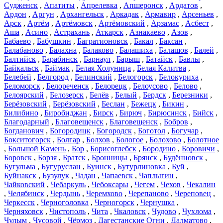
Судженск
,
Апатиты
,
Апрелевка
,
Апшеронск
,
Ардатов
,
Ардон
,
Аргун
,
Архангельск
,
Аркадак
,
Армавир
,
Арсеньев
,
Арск
,
Артём
,
Артёмовск
,
Артёмовский
,
Арзамас
,
Асбест
,
Аша
,
Асино
,
Астрахань
,
Аткарск
,
Азнакаево
,
Азов
,
Бабаево
,
Бабушкин
,
Багратионовск
,
Бакал
,
Баксан
,
Балабаново
,
Балахна
,
Балаково
,
Балашиха
,
Балашов
,
Балей
,
Балтийск
,
Барабинск
,
Барнаул
,
Барыш
,
Батайск
,
Бавлы
,
Байкальск
,
Баймак
,
Белая Холуница
,
Белая Калитва
,
Белебей
,
Белгород
,
Белинский
,
Белогорск
,
Белокуриха
,
Беломорск
,
Белореченск
,
Белорецк
,
Белоусово
,
Белово
,
Белоярский
,
Белозерск
,
Белёв
,
Белый
,
Бердск
,
Березники
,
Берёзовский
,
Берёзовский
,
Беслан
,
Бежецк
,
Бикин
,
Билибино
,
Биробиджан
,
Бирск
,
Бирюч
,
Бирюсинск
,
Бийск
,
Благодарный
,
Благовещенск
,
Благовещенск
,
Бобров
,
Богданович
,
Богородицк
,
Богородск
,
Боготол
,
Богучар
,
Бокситогорск
,
Болгар
,
Болхов
,
Бологое
,
Болохово
,
Болотное
,
Большой Камень
,
Бор
,
Борисоглебск
,
Бородино
,
Боровичи
,
Боровск
,
Борзя
,
Братск
,
Бронницы
,
Брянск
,
Будённовск
,
Бугульма
,
Бугуруслан
,
Буинск
,
Бутурлиновка
,
Буй
,
Буйнакск
,
Бузулук
,
Чадан
,
Чапаевск
,
Чаплыгин
,
Чайковский
,
Чебаркуль
,
Чебоксары
,
Чегем
,
Чехов
,
Чекалин
,
Челябинск
,
Чердынь
,
Черемхово
,
Черепаново
,
Череповец
,
Черкесск
,
Черноголовка
,
Черногорск
,
Чернушка
,
Черняховск
,
Чистополь
,
Чита
,
Чкаловск
,
Чудово
,
Чухлома
,
Чулым
,
Чусовой
,
Чёрмоз
,
Дагестанские Огни
,
Далматово
,