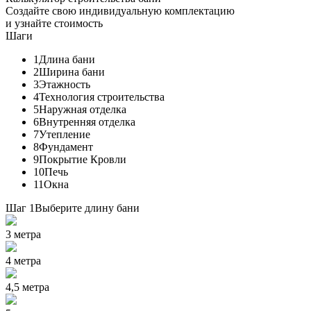
Создайте свою индивидуальную комплектацию
и узнайте стоимость
Шаги
1
Длина бани
2
Ширина бани
3
Этажность
4
Технология строительства
5
Наружная отделка
6
Внутренняя отделка
7
Утепление
8
Фундамент
9
Покрытие Кровли
10
Печь
11
Окна
Шаг 1
Выберите длину бани
3 метра
4 метра
4,5 метра