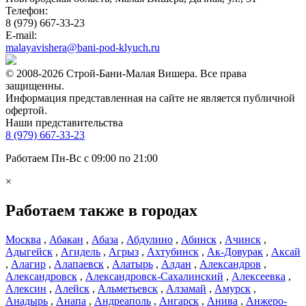
Телефон:
8 (979) 667-33-23
E-mail:
malayavishera@bani-pod-klyuch.ru
© 2008-2026 Строй-Бани-Малая Вишера. Все права
защищенны.
Информация представленная на сайте не является публичной
офертой.
Наши представительства
8 (979) 667-33-23
Работаем Пн-Вс с 09:00 по 21:00
×
Работаем также в городах
Москва
,
Абакан
,
Абаза
,
Абдулино
,
Абинск
,
Ачинск
,
Адыгейск
,
Агидель
,
Агрыз
,
Ахтубинск
,
Ак-Довурак
,
Аксай
,
Алагир
,
Алапаевск
,
Алатырь
,
Алдан
,
Александров
,
Александровск
,
Александровск-Сахалинский
,
Алексеевка
,
Алексин
,
Алейск
,
Альметьевск
,
Алзамай
,
Амурск
,
Анадырь
,
Анапа
,
Андреаполь
,
Ангарск
,
Анива
,
Анжеро-