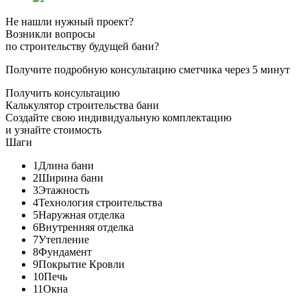
Не нашли нужный проект?
Возникли вопросы
по строительству будущей бани?
Получите подробную консультацию сметчика через 5 минут
Получить консультацию
Калькулятор строительства бани
Создайте свою индивидуальную комплектацию
и узнайте стоимость
Шаги
1
Длина бани
2
Ширина бани
3
Этажность
4
Технология строительства
5
Наружная отделка
6
Внутренняя отделка
7
Утепление
8
Фундамент
9
Покрытие Кровли
10
Печь
11
Окна