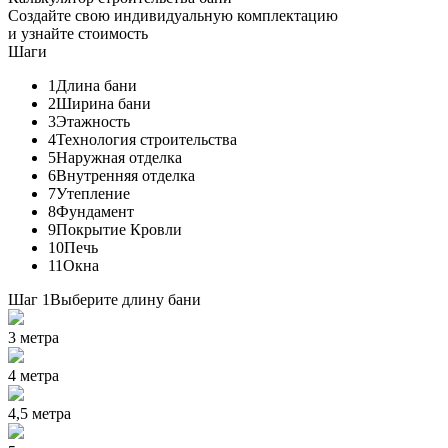
Создайте свою индивидуальную комплектацию
и узнайте стоимость
Шаги
1
Длина бани
2
Ширина бани
3
Этажность
4
Технология строительства
5
Наружная отделка
6
Внутренняя отделка
7
Утепление
8
Фундамент
9
Покрытие Кровли
10
Печь
11
Окна
Шаг 1
Выберите длину бани
3 метра
4 метра
4,5 метра