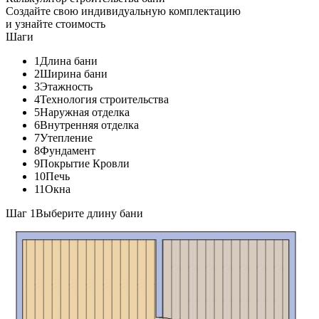
Создайте свою индивидуальную комплектацию
и узнайте стоимость
Шаги
1
Длина бани
2
Ширина бани
3
Этажность
4
Технология строительства
5
Наружная отделка
6
Внутренняя отделка
7
Утепление
8
Фундамент
9
Покрытие Кровли
10
Печь
11
Окна
Шаг 1
Выберите длину бани