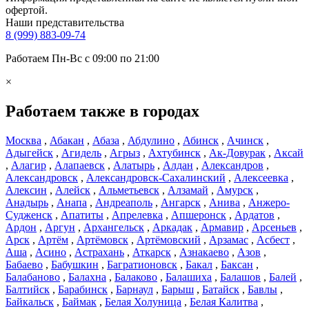
офертой.
Наши представительства
8 (999) 883-09-74
Работаем Пн-Вс с 09:00 по 21:00
×
Работаем также в городах
Москва
,
Абакан
,
Абаза
,
Абдулино
,
Абинск
,
Ачинск
,
Адыгейск
,
Агидель
,
Агрыз
,
Ахтубинск
,
Ак-Довурак
,
Аксай
,
Алагир
,
Алапаевск
,
Алатырь
,
Алдан
,
Александров
,
Александровск
,
Александровск-Сахалинский
,
Алексеевка
,
Алексин
,
Алейск
,
Альметьевск
,
Алзамай
,
Амурск
,
Анадырь
,
Анапа
,
Андреаполь
,
Ангарск
,
Анива
,
Анжеро-
Судженск
,
Апатиты
,
Апрелевка
,
Апшеронск
,
Ардатов
,
Ардон
,
Аргун
,
Архангельск
,
Аркадак
,
Армавир
,
Арсеньев
,
Арск
,
Артём
,
Артёмовск
,
Артёмовский
,
Арзамас
,
Асбест
,
Аша
,
Асино
,
Астрахань
,
Аткарск
,
Азнакаево
,
Азов
,
Бабаево
,
Бабушкин
,
Багратионовск
,
Бакал
,
Баксан
,
Балабаново
,
Балахна
,
Балаково
,
Балашиха
,
Балашов
,
Балей
,
Балтийск
,
Барабинск
,
Барнаул
,
Барыш
,
Батайск
,
Бавлы
,
Байкальск
,
Баймак
,
Белая Холуница
,
Белая Калитва
,