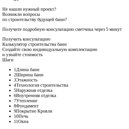
Не нашли нужный проект?
Возникли вопросы
по строительству будущей бани?
Получите подробную консультацию сметчика через 5 минут
Получить консультацию
Калькулятор строительства бани
Создайте свою индивидуальную комплектацию
и узнайте стоимость
Шаги
1
Длина бани
2
Ширина бани
3
Этажность
4
Технология строительства
5
Наружная отделка
6
Внутренняя отделка
7
Утепление
8
Фундамент
9
Покрытие Кровли
10
Печь
11
Окна