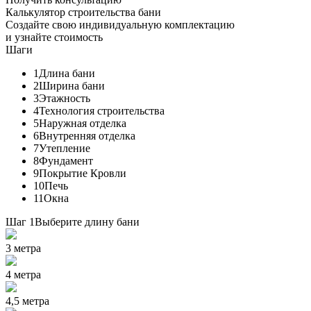
Калькулятор строительства бани
Создайте свою индивидуальную комплектацию
и узнайте стоимость
Шаги
1
Длина бани
2
Ширина бани
3
Этажность
4
Технология строительства
5
Наружная отделка
6
Внутренняя отделка
7
Утепление
8
Фундамент
9
Покрытие Кровли
10
Печь
11
Окна
Шаг 1
Выберите длину бани
3 метра
4 метра
4,5 метра