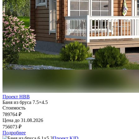
Проект HBB
Баня из бруса 7.5×4.5
Стоимость
789764 ₽
Цена до
31.08.2026
756073 ₽
Подробнее
Проект KID