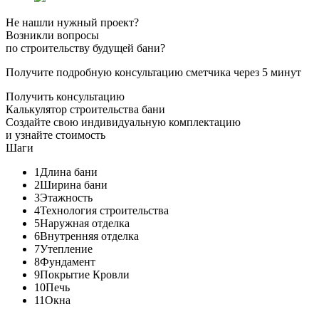
Не нашли нужный проект?
Возникли вопросы
по строительству будущей бани?
Получите подробную консультацию сметчика через 5 минут
Получить консультацию
Калькулятор строительства бани
Создайте свою индивидуальную комплектацию
и узнайте стоимость
Шаги
1
Длина бани
2
Ширина бани
3
Этажность
4
Технология строительства
5
Наружная отделка
6
Внутренняя отделка
7
Утепление
8
Фундамент
9
Покрытие Кровли
10
Печь
11
Окна