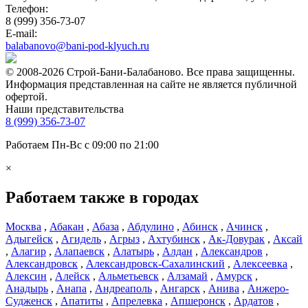
Телефон:
8 (999) 356-73-07
E-mail:
balabanovo@bani-pod-klyuch.ru
© 2008-2026 Строй-Бани-Балабаново. Все права защищенны.
Информация представленная на сайте не является публичной
офертой.
Наши представительства
8 (999) 356-73-07
Работаем Пн-Вс с 09:00 по 21:00
×
Работаем также в городах
Москва
,
Абакан
,
Абаза
,
Абдулино
,
Абинск
,
Ачинск
,
Адыгейск
,
Агидель
,
Агрыз
,
Ахтубинск
,
Ак-Довурак
,
Аксай
,
Алагир
,
Алапаевск
,
Алатырь
,
Алдан
,
Александров
,
Александровск
,
Александровск-Сахалинский
,
Алексеевка
,
Алексин
,
Алейск
,
Альметьевск
,
Алзамай
,
Амурск
,
Анадырь
,
Анапа
,
Андреаполь
,
Ангарск
,
Анива
,
Анжеро-
Судженск
,
Апатиты
,
Апрелевка
,
Апшеронск
,
Ардатов
,