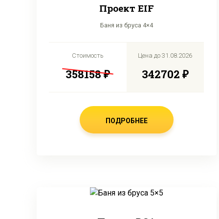
Проект EIF
Баня из бруса 4×4
Стоимость
Цена до
31.08.2026
358158 ₽
342702 ₽
ПОДРОБНЕЕ