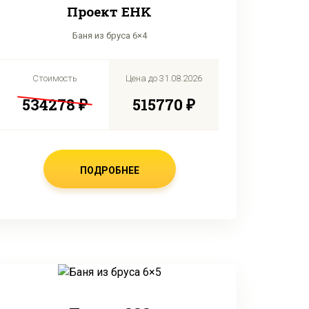
Проект EHK
Баня из бруса 6×4
Стоимость
Цена до
31.08.2026
534278 ₽
515770 ₽
ПОДРОБНЕЕ