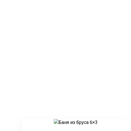
Строительство ба
Занимаемся строительством бань из бруса под 
Строим в Мирном и Архангельской 
Собственное производство бруса!