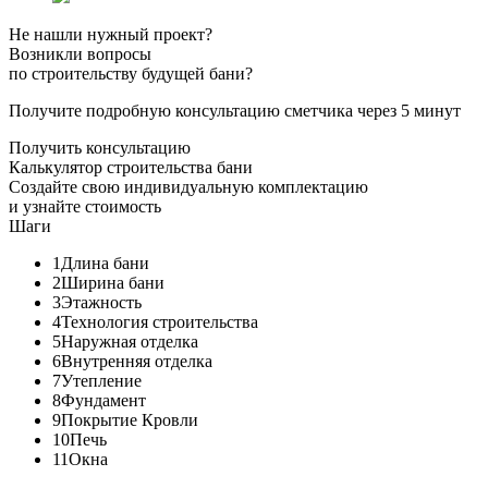
Не нашли нужный проект?
Возникли вопросы
по строительству будущей бани?
Получите подробную консультацию сметчика через 5 минут
Получить консультацию
Калькулятор строительства бани
Создайте свою индивидуальную комплектацию
и узнайте стоимость
Шаги
1
Длина бани
2
Ширина бани
3
Этажность
4
Технология строительства
5
Наружная отделка
6
Внутренняя отделка
7
Утепление
8
Фундамент
9
Покрытие Кровли
10
Печь
11
Окна