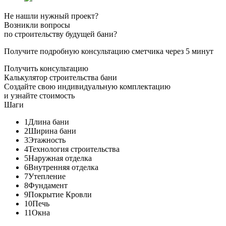
Не нашли нужный проект?
Возникли вопросы
по строительству будущей бани?
Получите подробную консультацию сметчика через 5 минут
Получить консультацию
Калькулятор строительства бани
Создайте свою индивидуальную комплектацию
и узнайте стоимость
Шаги
1
Длина бани
2
Ширина бани
3
Этажность
4
Технология строительства
5
Наружная отделка
6
Внутренняя отделка
7
Утепление
8
Фундамент
9
Покрытие Кровли
10
Печь
11
Окна