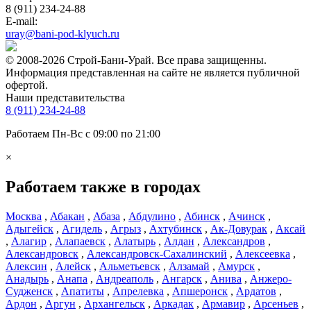
8 (911) 234-24-88
E-mail:
uray@bani-pod-klyuch.ru
© 2008-2026 Строй-Бани-Урай. Все права защищенны.
Информация представленная на сайте не является публичной
офертой.
Наши представительства
8 (911) 234-24-88
Работаем Пн-Вс с 09:00 по 21:00
×
Работаем также в городах
Москва
,
Абакан
,
Абаза
,
Абдулино
,
Абинск
,
Ачинск
,
Адыгейск
,
Агидель
,
Агрыз
,
Ахтубинск
,
Ак-Довурак
,
Аксай
,
Алагир
,
Алапаевск
,
Алатырь
,
Алдан
,
Александров
,
Александровск
,
Александровск-Сахалинский
,
Алексеевка
,
Алексин
,
Алейск
,
Альметьевск
,
Алзамай
,
Амурск
,
Анадырь
,
Анапа
,
Андреаполь
,
Ангарск
,
Анива
,
Анжеро-
Судженск
,
Апатиты
,
Апрелевка
,
Апшеронск
,
Ардатов
,
Ардон
,
Аргун
,
Архангельск
,
Аркадак
,
Армавир
,
Арсеньев
,