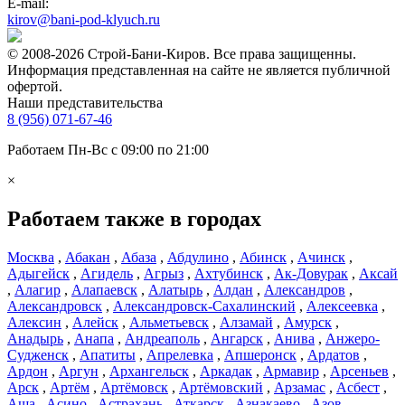
E-mail:
kirov@bani-pod-klyuch.ru
© 2008-2026 Строй-Бани-Киров. Все права защищенны.
Информация представленная на сайте не является публичной
офертой.
Наши представительства
8 (956) 071-67-46
Работаем Пн-Вс с 09:00 по 21:00
×
Работаем также в городах
Москва
,
Абакан
,
Абаза
,
Абдулино
,
Абинск
,
Ачинск
,
Адыгейск
,
Агидель
,
Агрыз
,
Ахтубинск
,
Ак-Довурак
,
Аксай
,
Алагир
,
Алапаевск
,
Алатырь
,
Алдан
,
Александров
,
Александровск
,
Александровск-Сахалинский
,
Алексеевка
,
Алексин
,
Алейск
,
Альметьевск
,
Алзамай
,
Амурск
,
Анадырь
,
Анапа
,
Андреаполь
,
Ангарск
,
Анива
,
Анжеро-
Судженск
,
Апатиты
,
Апрелевка
,
Апшеронск
,
Ардатов
,
Ардон
,
Аргун
,
Архангельск
,
Аркадак
,
Армавир
,
Арсеньев
,
Арск
,
Артём
,
Артёмовск
,
Артёмовский
,
Арзамас
,
Асбест
,
Аша
,
Асино
,
Астрахань
,
Аткарск
,
Азнакаево
,
Азов
,