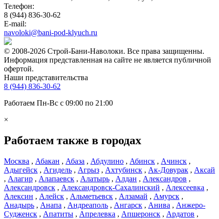
Телефон:
8 (944) 836-30-62
E-mail:
navoloki@bani-pod-klyuch.ru
© 2008-2026 Строй-Бани-Наволоки. Все права защищенны.
Информация представленная на сайте не является публичной
офертой.
Наши представительства
8 (944) 836-30-62
Работаем Пн-Вс с 09:00 по 21:00
×
Работаем также в городах
Москва
,
Абакан
,
Абаза
,
Абдулино
,
Абинск
,
Ачинск
,
Адыгейск
,
Агидель
,
Агрыз
,
Ахтубинск
,
Ак-Довурак
,
Аксай
,
Алагир
,
Алапаевск
,
Алатырь
,
Алдан
,
Александров
,
Александровск
,
Александровск-Сахалинский
,
Алексеевка
,
Алексин
,
Алейск
,
Альметьевск
,
Алзамай
,
Амурск
,
Анадырь
,
Анапа
,
Андреаполь
,
Ангарск
,
Анива
,
Анжеро-
Судженск
,
Апатиты
,
Апрелевка
,
Апшеронск
,
Ардатов
,