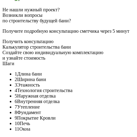
Не нашли нужный проект?
Возникли вопросы
по строительству будущей бани?
Получите подробную консультацию сметчика через 5 минут
Получить консультацию
Калькулятор строительства бани
Создайте свою индивидуальную комплектацию
и узнайте стоимость
Шаги
1
Длина бани
2
Ширина бани
3
Этажность
4
Технология строительства
5
Наружная отделка
6
Внутренняя отделка
7
Утепление
8
Фундамент
9
Покрытие Кровли
10
Печь
11
Окна