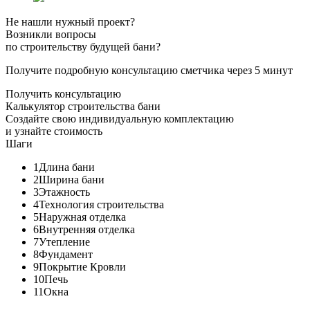
Не нашли нужный проект?
Возникли вопросы
по строительству будущей бани?
Получите подробную консультацию сметчика через 5 минут
Получить консультацию
Калькулятор строительства бани
Создайте свою индивидуальную комплектацию
и узнайте стоимость
Шаги
1
Длина бани
2
Ширина бани
3
Этажность
4
Технология строительства
5
Наружная отделка
6
Внутренняя отделка
7
Утепление
8
Фундамент
9
Покрытие Кровли
10
Печь
11
Окна