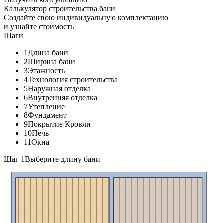
Калькулятор строительства бани
Создайте свою индивидуальную комплектацию
и узнайте стоимость
Шаги
1
Длина бани
2
Ширина бани
3
Этажность
4
Технология строительства
5
Наружная отделка
6
Внутренняя отделка
7
Утепление
8
Фундамент
9
Покрытие Кровли
10
Печь
11
Окна
Шаг 1
Выберите длину бани