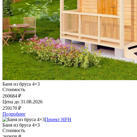
Баня из бруса 4×3
Стоимость
260684 ₽
Цена до
31.08.2026
259170 ₽
Подробнее
Проект HFH
Баня из бруса 4×3
Стоимость
269698 ₽