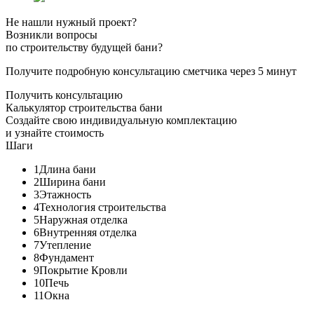
Не нашли нужный проект?
Возникли вопросы
по строительству будущей бани?
Получите подробную консультацию сметчика через 5 минут
Получить консультацию
Калькулятор строительства бани
Создайте свою индивидуальную комплектацию
и узнайте стоимость
Шаги
1
Длина бани
2
Ширина бани
3
Этажность
4
Технология строительства
5
Наружная отделка
6
Внутренняя отделка
7
Утепление
8
Фундамент
9
Покрытие Кровли
10
Печь
11
Окна