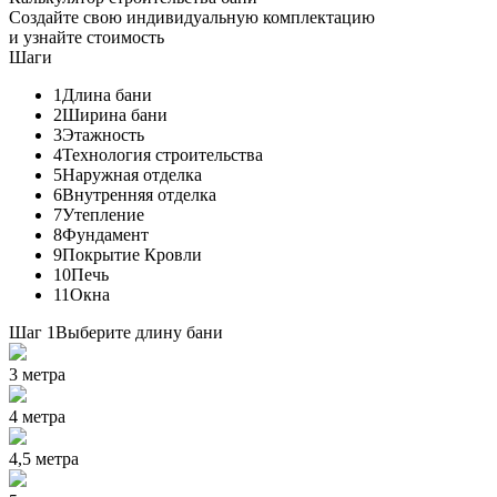
Создайте свою индивидуальную комплектацию
и узнайте стоимость
Шаги
1
Длина бани
2
Ширина бани
3
Этажность
4
Технология строительства
5
Наружная отделка
6
Внутренняя отделка
7
Утепление
8
Фундамент
9
Покрытие Кровли
10
Печь
11
Окна
Шаг 1
Выберите длину бани
3 метра
4 метра
4,5 метра