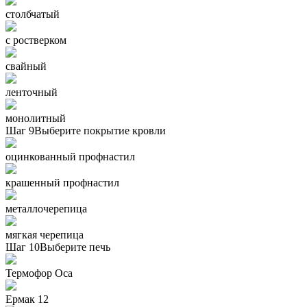
столбчатый
с ростверком
свайный
ленточный
монолитный
Шаг 9
Выберите покрытие кровли
оцинкованный профнастил
крашенный профнастил
металлочерепица
мягкая черепица
Шаг 10
Выберите печь
Термофор Oса
Ермак 12