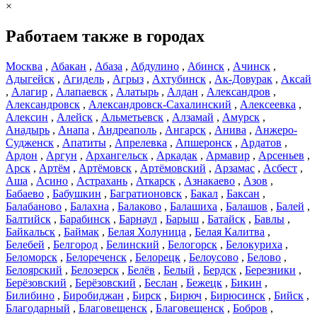
×
Работаем также в городах
Москва
,
Абакан
,
Абаза
,
Абдулино
,
Абинск
,
Ачинск
,
Адыгейск
,
Агидель
,
Агрыз
,
Ахтубинск
,
Ак-Довурак
,
Аксай
,
Алагир
,
Алапаевск
,
Алатырь
,
Алдан
,
Александров
,
Александровск
,
Александровск-Сахалинский
,
Алексеевка
,
Алексин
,
Алейск
,
Альметьевск
,
Алзамай
,
Амурск
,
Анадырь
,
Анапа
,
Андреаполь
,
Ангарск
,
Анива
,
Анжеро-
Судженск
,
Апатиты
,
Апрелевка
,
Апшеронск
,
Ардатов
,
Ардон
,
Аргун
,
Архангельск
,
Аркадак
,
Армавир
,
Арсеньев
,
Арск
,
Артём
,
Артёмовск
,
Артёмовский
,
Арзамас
,
Асбест
,
Аша
,
Асино
,
Астрахань
,
Аткарск
,
Азнакаево
,
Азов
,
Бабаево
,
Бабушкин
,
Багратионовск
,
Бакал
,
Баксан
,
Балабаново
,
Балахна
,
Балаково
,
Балашиха
,
Балашов
,
Балей
,
Балтийск
,
Барабинск
,
Барнаул
,
Барыш
,
Батайск
,
Бавлы
,
Байкальск
,
Баймак
,
Белая Холуница
,
Белая Калитва
,
Белебей
,
Белгород
,
Белинский
,
Белогорск
,
Белокуриха
,
Беломорск
,
Белореченск
,
Белорецк
,
Белоусово
,
Белово
,
Белоярский
,
Белозерск
,
Белёв
,
Белый
,
Бердск
,
Березники
,
Берёзовский
,
Берёзовский
,
Беслан
,
Бежецк
,
Бикин
,
Билибино
,
Биробиджан
,
Бирск
,
Бирюч
,
Бирюсинск
,
Бийск
,
Благодарный
,
Благовещенск
,
Благовещенск
,
Бобров
,