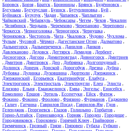
Боровск
,
Борзя
,
Братск
,
Бронницы
,
Брянск
,
Будённовск
,
Бугульма
,
Бугуруслан
,
Буинск
,
Бутурлиновка
,
Буй
,
Буйнакск
,
Бузулук
,
Чадан
,
Чапаевск
,
Чаплыгин
,
Чайковский
,
Чебаркуль
,
Чебоксары
,
Чегем
,
Чехов
,
Чекалин
,
Челябинск
,
Чердынь
,
Черемхово
,
Черепаново
,
Череповец
,
Черкесск
,
Черноголовка
,
Черногорск
,
Чернушка
,
Черняховск
,
Чистополь
,
Чита
,
Чкаловск
,
Чудово
,
Чухлома
,
Чулым
,
Чусовой
,
Чёрмоз
,
Дагестанские Огни
,
Далматово
,
Дальнегорск
,
Дальнереченск
,
Данилов
,
Данков
,
Давлеканово
,
Дедовск
,
Дегтярск
,
Демидов
,
Дербент
,
Десногорск
,
Дигора
,
Димитровград
,
Дивногорск
,
Дмитриев
,
Дмитров
,
Дмитровск
,
Дно
,
Добрянка
,
Долгопрудный
,
Долинск
,
Донецк
,
Донской
,
Дорогобуж
,
Дрезна
,
Дубна
,
Дубовка
,
Дудинка
,
Духовщина
,
Дюртюли
,
Дзержинск
,
Дзержинский
,
Егорьевск
,
Екатеринбург
,
Елабуга
,
Электрогорск
,
Электросталь
,
Электроугли
,
Елец
,
Элиста
,
Елизово
,
Ельня
,
Еманжелинск
,
Емва
,
Энгельс
,
Енисейск
,
Ермолино
,
Ершов
,
Эртиль
,
Ессентуки
,
Ейск
,
Фатеж
,
Фокино
,
Фокино
,
Фролово
,
Фрязино
,
Фурманов
,
Гаджиево
,
Галич
,
Гатчина
,
Гаврилов Посад
,
Гаврилов-Ям
,
Гдов
,
Геленджик
,
Георгиевск
,
Глазов
,
Голицыно
,
Горбатов
,
Горно-Алтайск
,
Горнозаводск
,
Горняк
,
Городец
,
Городище
,
Городовиковск
,
Гороховец
,
Горячий Ключ
,
Грайворон
,
Гремячинск
,
Грозный
,
Грязи
,
Грязовец
,
Губаха
,
Губкин
,
Губкинский
,
Гудермес
,
Гуково
,
Гулькевичи
,
Гурьевск
,