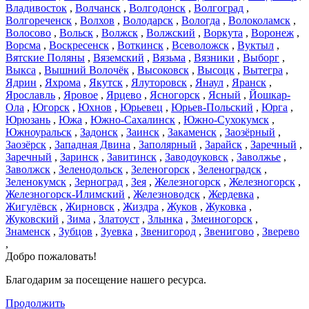
Владивосток
,
Волчанск
,
Волгодонск
,
Волгоград
,
Волгореченск
,
Волхов
,
Володарск
,
Вологда
,
Волоколамск
,
Волосово
,
Вольск
,
Волжск
,
Волжский
,
Воркута
,
Воронеж
,
Ворсма
,
Воскресенск
,
Воткинск
,
Всеволожск
,
Вуктыл
,
Вятские Поляны
,
Вяземский
,
Вязьма
,
Вязники
,
Выборг
,
Выкса
,
Вышний Волочёк
,
Высоковск
,
Высоцк
,
Вытегра
,
Ядрин
,
Яхрома
,
Якутск
,
Ялуторовск
,
Янаул
,
Яранск
,
Ярославль
,
Яровое
,
Ярцево
,
Ясногорск
,
Ясный
,
Йошкар-
Ола
,
Югорск
,
Юхнов
,
Юрьевец
,
Юрьев-Польский
,
Юрга
,
Юрюзань
,
Южа
,
Южно-Сахалинск
,
Южно-Сухокумск
,
Южноуральск
,
Задонск
,
Заинск
,
Закаменск
,
Заозёрный
,
Заозёрск
,
Западная Двина
,
Заполярный
,
Зарайск
,
Заречный
,
Заречный
,
Заринск
,
Завитинск
,
Заводоуковск
,
Заволжье
,
Заволжск
,
Зеленодольск
,
Зеленогорск
,
Зеленоградск
,
Зеленокумск
,
Зерноград
,
Зея
,
Железногорск
,
Железногорск
,
Железногорск-Илимский
,
Железноводск
,
Жердевка
,
Жигулёвск
,
Жирновск
,
Жиздра
,
Жуков
,
Жуковка
,
Жуковский
,
Зима
,
Златоуст
,
Злынка
,
Змеиногорск
,
Знаменск
,
Зубцов
,
Зуевка
,
Звенигород
,
Звенигово
,
Зверево
,
Добро пожаловать!
Благодарим за посещение нашего ресурса.
Продолжить