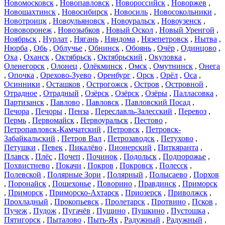
Новомосковск
,
Новопавловск
,
Новороссийск
,
Новоржев
,
Новошахтинск
,
Новосибирск
,
Новосиль
,
Новосокольники
,
Новотроицк
,
Новоульяновск
,
Новоуральск
,
Новоузенск
,
Нововоронеж
,
Новозыбков
,
Новый Оскол
,
Новый Уренгой
,
Ноябрьск
,
Нурлат
,
Нягань
,
Няндома
,
Нязепетровск
,
Нытва
,
Нюрба
,
Обь
,
Облучье
,
Обнинск
,
Обоянь
,
Очёр
,
Одинцово
,
Оха
,
Оханск
,
Октябрьск
,
Октябрьский
,
Окуловка
,
Оленегорск
,
Олонец
,
Олёкминск
,
Омск
,
Омутнинск
,
Онега
,
Опочка
,
Орехово-Зуево
,
Оренбург
,
Орск
,
Орёл
,
Оса
,
Осинники
,
Осташков
,
Острогожск
,
Остров
,
Островной
,
Отрадное
,
Отрадный
,
Озёрск
,
Озёрск
,
Озёры
,
Палласовка
,
Партизанск
,
Павлово
,
Павловск
,
Павловский Посад
,
Печора
,
Печоры
,
Пенза
,
Переславль-Залесский
,
Перевоз
,
Пермь
,
Первомайск
,
Первоуральск
,
Пестово
,
Петропавловск-Камчатский
,
Петровск
,
Петровск-
Забайкальский
,
Петров Вал
,
Петрозаводск
,
Петухово
,
Петушки
,
Певек
,
Пикалёво
,
Пионерский
,
Питкяранта
,
Плавск
,
Плёс
,
Почеп
,
Починок
,
Подольск
,
Подпорожье
,
Похвистнево
,
Покачи
,
Покров
,
Покровск
,
Полесск
,
Полевской
,
Полярные Зори
,
Полярный
,
Полысаево
,
Порхов
,
Поронайск
,
Пошехонье
,
Поворино
,
Правдинск
,
Приморск
,
Приморск
,
Приморско-Ахтарск
,
Приозерск
,
Приволжск
,
Прохладный
,
Прокопьевск
,
Пролетарск
,
Протвино
,
Псков
,
Пучеж
,
Пудож
,
Пугачёв
,
Пущино
,
Пушкино
,
Пустошка
,
Пятигорск
,
Пыталово
,
Пыть-Ях
,
Радужный
,
Радужный
,