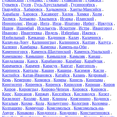
Гурьевск
,
Гусев
,
Гусь-Хрустальный
,
Гусиноозёрск
,
Гвардейск
,
Хабаровск
,
Хадыженск
,
Ханты-Мансийск
,
Харабали
,
Харовск
,
Хасавюрт
,
Хилок
,
Химки
,
Холм
,
Холмск
,
Хотьково
,
Хвалынск
,
Игарка
,
Иланский
,
Иннополис
,
Инсар
,
Инта
,
Инза
,
Ипатово
,
Ирбит
,
Иркутск
,
Ишим
,
Ишимбай
,
Исилькуль
,
Искитим
,
Истра
,
Ивангород
,
Иваново
,
Ивантеевка
,
Ивдель
,
Избербаш
,
Ижевск
,
Изобильный
,
Качканар
,
Кадников
,
Калач
,
Калачинск
,
Калач-на-Дону
,
Калининград
,
Калининск
,
Калтан
,
Калуга
,
Калязин
,
Камбарка
,
Каменка
,
Камень-на-Оби
,
Каменногорск
,
Каменск-Шахтинский
,
Каменск-Уральский
,
Камешково
,
Камышин
,
Камышлов
,
Камызяк
,
Канаш
,
Кандалакша
,
Канск
,
Карабаново
,
Карабаш
,
Карабулак
,
Карачаевск
,
Карачев
,
Карасук
,
Каргат
,
Каргополь
,
Карпинск
,
Карталы
,
Кашин
,
Кашира
,
Касимов
,
Касли
,
Каспийск
,
Катав-Ивановск
,
Катайск
,
Казань
,
Кедровый
,
Кемь
,
Кемерово
,
Кимовск
,
Кимры
,
Кинель
,
Кинешма
,
Кингисепп
,
Киреевск
,
Киренск
,
Кириллов
,
Кириши
,
Киров
,
Киров
,
Кировград
,
Кирово-Чепецк
,
Кировск
,
Кировск
,
Кирс
,
Кирсанов
,
Киржач
,
Киселёвск
,
Кисловодск
,
Кизел
,
Кизилюрт
,
Кизляр
,
Клин
,
Клинцы
,
Княгинино
,
Кодинск
,
Когалым
,
Кохма
,
Кола
,
Кольчугино
,
Кологрив
,
Коломна
,
Колпашево
,
Коммунар
,
Комсомольск
,
Комсомольск-на-
Амуре
,
Конаково
,
Кондопога
,
Кондрово
,
Константиновск
,