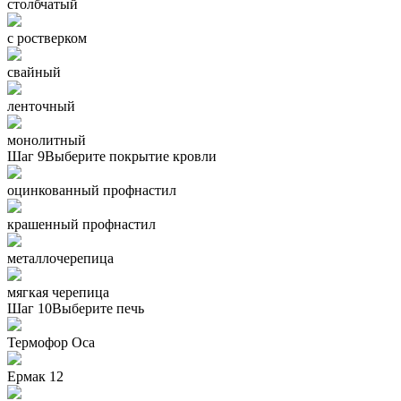
столбчатый
с ростверком
свайный
ленточный
монолитный
Шаг 9
Выберите покрытие кровли
оцинкованный профнастил
крашенный профнастил
металлочерепица
мягкая черепица
Шаг 10
Выберите печь
Термофор Oса
Ермак 12