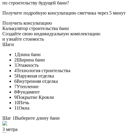
по строительству будущей бани?
Получите подробную консультацию сметчика через 5 минут
Получить консультацию
Калькулятор строительства бани
Создайте свою индивидуальную комплектацию
и узнайте стоимость
Шаги
1
Длина бани
2
Ширина бани
3
Этажность
4
Технология строительства
5
Наружная отделка
6
Внутренняя отделка
7
Утепление
8
Фундамент
9
Покрытие Кровли
10
Печь
11
Окна
Шаг 1
Выберите длину бани
3 метра