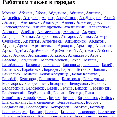
Работаем также в городах
Москва
,
Абакан
,
Абаза
,
Абдулино
,
Абинск
,
Ачинск
,
Адыгейск
,
Агидель
,
Агрыз
,
Ахтубинск
,
Ак-Довурак
,
Аксай
,
Алагир
,
Алапаевск
,
Алатырь
,
Алдан
,
Александров
,
Александровск
,
Александровск-Сахалинский
,
Алексеевка
,
Алексин
,
Алейск
,
Альметьевск
,
Алзамай
,
Амурск
,
Анадырь
,
Анапа
,
Андреаполь
,
Ангарск
,
Анива
,
Анжеро-
Судженск
,
Апатиты
,
Апрелевка
,
Апшеронск
,
Ардатов
,
Ардон
,
Аргун
,
Архангельск
,
Аркадак
,
Армавир
,
Арсеньев
,
Арск
,
Артём
,
Артёмовск
,
Артёмовский
,
Арзамас
,
Асбест
,
Аша
,
Асино
,
Астрахань
,
Аткарск
,
Азнакаево
,
Азов
,
Бабаево
,
Бабушкин
,
Багратионовск
,
Бакал
,
Баксан
,
Балабаново
,
Балахна
,
Балаково
,
Балашиха
,
Балашов
,
Балей
,
Балтийск
,
Барабинск
,
Барнаул
,
Барыш
,
Батайск
,
Бавлы
,
Байкальск
,
Баймак
,
Белая Холуница
,
Белая Калитва
,
Белебей
,
Белгород
,
Белинский
,
Белогорск
,
Белокуриха
,
Беломорск
,
Белореченск
,
Белорецк
,
Белоусово
,
Белово
,
Белоярский
,
Белозерск
,
Белёв
,
Белый
,
Бердск
,
Березники
,
Берёзовский
,
Берёзовский
,
Беслан
,
Бежецк
,
Бикин
,
Билибино
,
Биробиджан
,
Бирск
,
Бирюч
,
Бирюсинск
,
Бийск
,
Благодарный
,
Благовещенск
,
Благовещенск
,
Бобров
,
Богданович
,
Богородицк
,
Богородск
,
Боготол
,
Богучар
,
Бокситогорск
,
Болгар
,
Болхов
,
Бологое
,
Болохово
,
Болотное
,
Большой Камень
,
Бор
,
Борисоглебск
,
Бородино
,
Боровичи
,