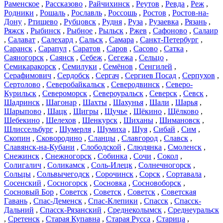
Раменское
,
Рассказово
,
Райчихинск
,
Реутов
,
Ревда
,
Реж
,
Родники
,
Рошаль
,
Рославль
,
Россошь
,
Ростов
,
Ростов-на-
Дону
,
Ртищево
,
Рубцовск
,
Рудня
,
Руза
,
Рузаевка
,
Рязань
,
Ряжск
,
Рыбинск
,
Рыбное
,
Рыльск
,
Ржев
,
Сафоново
,
Салаир
,
Салават
,
Салехард
,
Сальск
,
Самара
,
Санкт-Петербург
,
Саранск
,
Сарапул
,
Саратов
,
Саров
,
Сасово
,
Сатка
,
Саяногорск
,
Саянск
,
Себеж
,
Сегежа
,
Сельцо
,
Семикаракорск
,
Семилуки
,
Семёнов
,
Сенгилей
,
Серафимович
,
Сердобск
,
Сергач
,
Сергиев Посад
,
Серпухов
,
Сертолово
,
Северобайкальск
,
Северодвинск
,
Северо-
Курильск
,
Североморск
,
Североуральск
,
Северск
,
Севск
,
Шадринск
,
Шагонар
,
Шахты
,
Шахунья
,
Шали
,
Шарья
,
Шарыпово
,
Шацк
,
Щигры
,
Щучье
,
Щёкино
,
Щёлково
,
Шебекино
,
Шелехов
,
Шенкурск
,
Шиханы
,
Шимановск
,
Шлиссельбург
,
Шумерля
,
Шумиха
,
Шуя
,
Сибай
,
Сим
,
Скопин
,
Сковородино
,
Сланцы
,
Славгород
,
Славск
,
Славянск-на-Кубани
,
Слободской
,
Слюдянка
,
Смоленск
,
Снежинск
,
Снежногорск
,
Собинка
,
Сочи
,
Сокол
,
Солигалич
,
Соликамск
,
Соль-Илецк
,
Солнечногорск
,
Сольцы
,
Сольвычегодск
,
Сорочинск
,
Сорск
,
Сортавала
,
Сосенский
,
Сосногорск
,
Сосновка
,
Сосновоборск
,
Сосновый Бор
,
Советск
,
Советск
,
Советск
,
Советская
Гавань
,
Спас-Деменск
,
Спас-Клепики
,
Спасск
,
Спасск-
Дальний
,
Спасск-Рязанский
,
Среднеколымск
,
Среднеуральск
,
Сретенск
,
Старая Купавна
,
Старая Русса
,
Старица
,