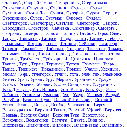
Стародуб
,
Старый Оскол
,
Ставрополь
,
Стерлитамак
,
Стрежевой
,
Струнино
,
Ступино
,
Судогда
,
Суджа
,
Сухиничи
,
Сухой Лог
,
Сунжа
,
Суоярви
,
Сураж
,
Сургут
,
Суровикино
,
Сурск
,
Сусуман
,
Суворов
,
Суздаль
,
Светлогорск
,
Светлоград
,
Светлый
,
Светогорск
,
Свирск
,
Свободный
,
Сясьстрой
,
Сычёвка
,
Сыктывкар
,
Сысерть
,
Сызрань
,
Таганрог
,
Талдом
,
Талица
,
Тамбов
,
Тарко-Сале
,
Таруса
,
Таштагол
,
Татарск
,
Тавда
,
Тайга
,
Тайшет
,
Теберда
,
Темников
,
Темрюк
,
Терек
,
Тетюши
,
Тейково
,
Тихорецк
,
Тихвин
,
Тимашёвск
,
Тобольск
,
Тогучин
,
Тольятти
,
Томари
,
Томмот
,
Томск
,
Топки
,
Торопец
,
Торжок
,
Тосно
,
Тотьма
,
Троицк
,
Трубчевск
,
Трёхгорный
,
Цимлянск
,
Цивильск
,
Туапсе
,
Тула
,
Туран
,
Туринск
,
Тутаев
,
Туймазы
,
Тверь
,
Тында
,
Тырныауз
,
Тюкалинск
,
Тюмень
,
Учалы
,
Удачный
,
Удомля
,
Уфа
,
Углегорск
,
Углич
,
Ухта
,
Улан-Удэ
,
Ульяновск
,
Унеча
,
Урай
,
Урень
,
Урус-Мартан
,
Урюпинск
,
Уржум
,
Усинск
,
Усмань
,
Усолье
,
Усолье-Сибирское
,
Уссурийск
,
Усть-Джегута
,
Усть-Илимск
,
Усть-Катав
,
Усть-Кут
,
Усть-
Лабинск
,
Устюжна
,
Уварово
,
Уяр
,
Ужур
,
Узловая
,
Валдай
,
Валуйки
,
Великие Луки
,
Великий Новгород
,
Великий
Устюг
,
Велиж
,
Вельск
,
Венёв
,
Верещагино
,
Верея
,
Верхнеуральск
,
Верхний Тагил
,
Верхний Уфалей
,
Верхняя
Пышма
,
Верхняя Салда
,
Верхняя Тура
,
Верхотурье
,
Верхоянск
,
Весьегонск
,
Ветлуга
,
Вичуга
,
Видное
,
Вихоревка
,
Вилючинск
,
Вилюйск
,
Владикавказ
,
Владимир
,