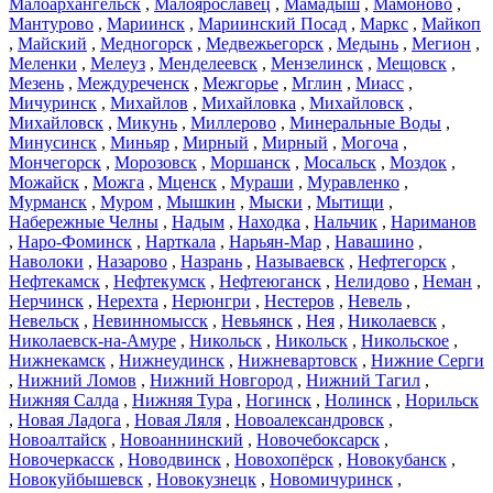
Малоархангельск
,
Малоярославец
,
Мамадыш
,
Мамоново
,
Мантурово
,
Мариинск
,
Мариинский Посад
,
Маркс
,
Майкоп
,
Майский
,
Медногорск
,
Медвежьегорск
,
Медынь
,
Мегион
,
Меленки
,
Мелеуз
,
Менделеевск
,
Мензелинск
,
Мещовск
,
Мезень
,
Междуреченск
,
Межгорье
,
Мглин
,
Миасс
,
Мичуринск
,
Михайлов
,
Михайловка
,
Михайловск
,
Михайловск
,
Микунь
,
Миллерово
,
Минеральные Воды
,
Минусинск
,
Миньяр
,
Мирный
,
Мирный
,
Могоча
,
Мончегорск
,
Морозовск
,
Моршанск
,
Мосальск
,
Моздок
,
Можайск
,
Можга
,
Мценск
,
Мураши
,
Муравленко
,
Мурманск
,
Муром
,
Мышкин
,
Мыски
,
Мытищи
,
Набережные Челны
,
Надым
,
Находка
,
Нальчик
,
Нариманов
,
Наро-Фоминск
,
Нарткала
,
Нарьян-Мар
,
Навашино
,
Наволоки
,
Назарово
,
Назрань
,
Называевск
,
Нефтегорск
,
Нефтекамск
,
Нефтекумск
,
Нефтеюганск
,
Нелидово
,
Неман
,
Нерчинск
,
Нерехта
,
Нерюнгри
,
Нестеров
,
Невель
,
Невельск
,
Невинномысск
,
Невьянск
,
Нея
,
Николаевск
,
Николаевск-на-Амуре
,
Никольск
,
Никольск
,
Никольское
,
Нижнекамск
,
Нижнеудинск
,
Нижневартовск
,
Нижние Серги
,
Нижний Ломов
,
Нижний Новгород
,
Нижний Тагил
,
Нижняя Салда
,
Нижняя Тура
,
Ногинск
,
Нолинск
,
Норильск
,
Новая Ладога
,
Новая Ляля
,
Новоалександровск
,
Новоалтайск
,
Новоаннинский
,
Новочебоксарск
,
Новочеркасск
,
Новодвинск
,
Новохопёрск
,
Новокубанск
,
Новокуйбышевск
,
Новокузнецк
,
Новомичуринск
,